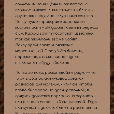
солнечным, защищённым от ветра. И
главное, никакой лишней влаги и близких
грунтовых вод. Иначе луковицы сгниют.
Почву нужно проверить заранее на
кислотность – рН должен быть в пределах
6.5-7. Кислый грунт посыпают известью,
так как тюльпаны его не любят.
Почву проливают кипятком с
марганцовкой. Это убьёт болезни,
паразитов, и ваши пионовидные
тюльпаны не будут болеть
Почва готова, раскапывайте рядки — по
15 см глубиной для луковиц средних
размеров, для маленьких – 5-7 см. Чтобы
почва была хорошо дренированной, в
грядках делается подложка из перлита
или речного песка — в 3 см высотой. Ряды
или лунки, не должны быть на расстоянии
20 см друг от друга. После чего