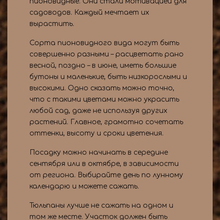
пионовидные. Они стали мотивацией для
садоводов. Каждый мечтает их
вырастить.
Сорта пионовидного вида могут быть
совершенно разными – расцветать рано
весной, поздно – в июне, иметь большие
бутоны и маленькие, быть низкорослыми и
высокими. Одно сказать можно точно,
что с такими цветами можно украсить
любой сад, даже не используя других
растений. Главное, грамотно сочетать
оттенки, высоту и сроки цветения.
Посадку можно начинать в середине
сентября или в октябре, в зависимости
от региона. Выбирайте день по лунному
календарю и можете сажать.
Тюльпаны лучше не сажать на одном и
том же месте. Участок должен быть