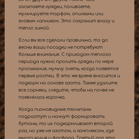
засыпаете грядки, поливаете,
мульчируете торфом, опилками или
еловым лапником. Это сохранит влагу и
тепло зимой.
Если вы все сделали правильно, то до
весны ваши посадки не потребуют
больше внимания. С приходом тёплого
периода нужно пролить грядки по мере
просыхания, мульчу снять, когда появятся
первые ростки. В это же время вносится и
подкорм на основе азота. Также удалите
все сорняки, следите, чтобы на почве не
появлялась корочка.
Когда пионовидные тюльпаны
подрастут и начнут формировать
бутоны, то их подкармливают второй
раз, но уже не азотом, а комплексом, где
много калия и фосфора. Третий раз это