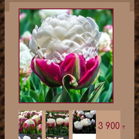
3 900
₸