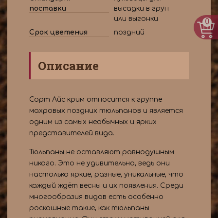
поставки
высадки в грун
или выгонки
0
Срок цветения
поздний
Описание
Сорт Айс крим относится к группе
махровых поздних тюльпанов и является
одним из самых необычных и ярких
представителей вида.
Тюльпаны не оставляют равнодушным
никого. Это не удивительно, ведь они
настолько яркие, разные, уникальные, что
каждый ждёт весны и их появления. Среди
многообразия видов есть особенно
роскошные такие, как тюльпаны