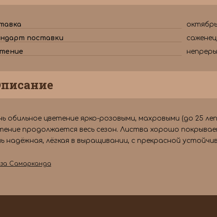
тавка
октябрь
ндарт поставки
саженец
тение
непрер
Описание
ь обильное цветение ярко-розовыми, махровыми (до 25 ле
тение продолжается весь сезон. Листва хорошо покрывае
ь надёжная, лёгкая в выращивании, с прекрасной устойчив
оза Самарканда