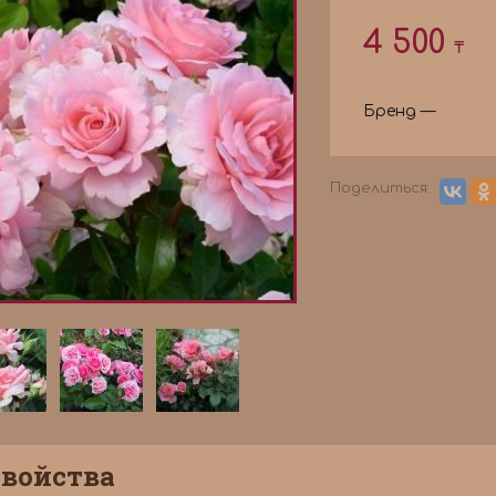
4 500
₸
Бренд —
Поделиться:
войства