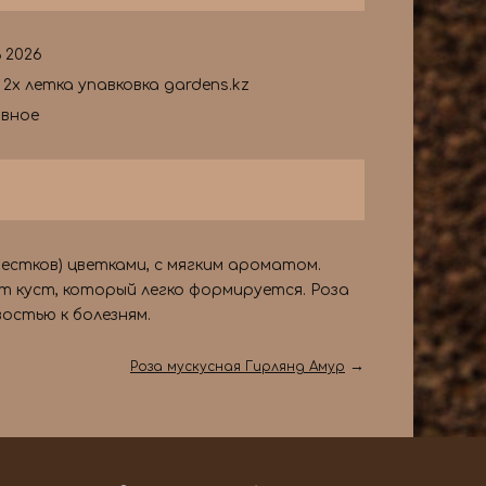
 2026
 2х летка упавковка gardens.kz
ывное
пестков) цветками, с мягким ароматом.
т куст, который легко формируется. Роза
остью к болезням.
→
Роза мускусная Гирлянд Амур