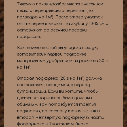
Тяжелую почву «разбавляют» внесением
песка и перепревшего перегноя (по
полведра на 1 м²). После этого участок
опять перекапывают на глубину 10-15 см и
оставляют до осенней посадки
нарциссов.
Как только весной вы увидели всходы,
готовьтесь к первой подкормке
минеральным удобрением из расчета 30 г
на 1 м².
Вторая подкормка (20 г на 1 м²) должна
состояться в конце мая, в период
бутонизации. Если вы хотите, чтобы
цветение нарциссов было долгим и
обильным, вам потребуется третья
подкормка, по составу такая же, как и
вторая. Четвертую подкормку (2 части
фосфорного и 1 часть калийного