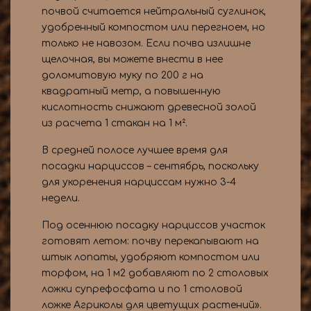
почвой считается нейтральный суглинок,
удобренный компостом или перегноем, но
только не навозом. Если почва излишне
щелочная, вы можете внести в нее
доломитовую муку по 200 г на
квадратный метр, а повышенную
кислотность снижают древесной золой
из расчета 1 стакан на 1 м².
В средней полосе лучшее время для
посадки нарциссов – сентябрь, поскольку
для укоренения нарциссам нужно 3-4
недели.
Под осеннюю посадку нарциссов участок
готовят летом: почву перекапывают на
штык лопаты, удобряют компостом или
торфом, на 1 м2 добавляют по 2 столовых
ложки супрефосфата и по 1 столовой
ложке Агриколы для цветущих растений».