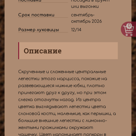
поставки
посадки в грунт
или выгонки
Срок поставки
сентябрь-
октябрь 2026
0
Размер луковицы
12/14
Описание
Скрученные и сложенные центральные
лепестки этого нарцисса, похожие на
развевающиеся нижние юбки, плотно
прилегают друг к другу, но при этом
слегка отогнуты назад. Из центра
цветка выглядывают лепестки цвета
слоновой кости, маленькие, как перышки, а
большие внешние лепестки с лимонно-
желтыми прожилками окружают
чашечку. Цвет напоминает попкорн в