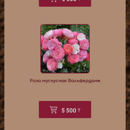
Роза мускусная Вальферданж
5 500
₸