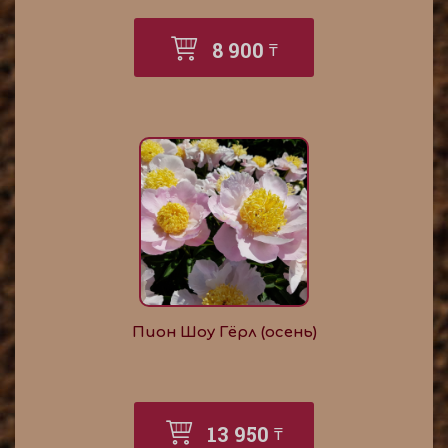
8 900
₸
Пион Шоу Гёрл (осень)
13 950
₸