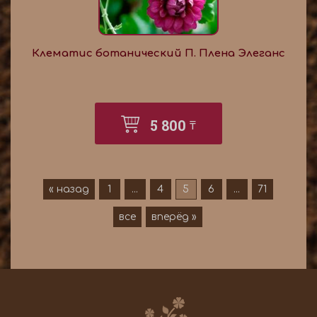
Клематис ботанический П. Плена Элеганс
5 800
₸
« назад
1
...
4
5
6
...
71
все
вперёд »