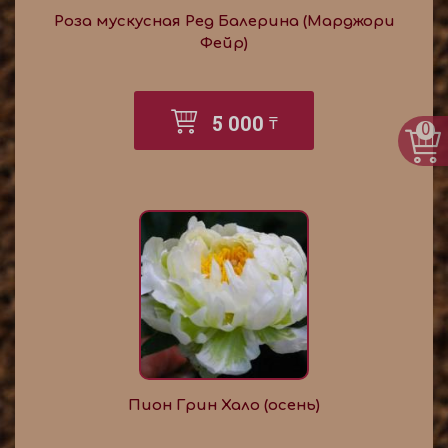
Роза мускусная Ред Балерина (Марджори
Фейр)
5 000
₸
0
Пион Грин Хало (осень)