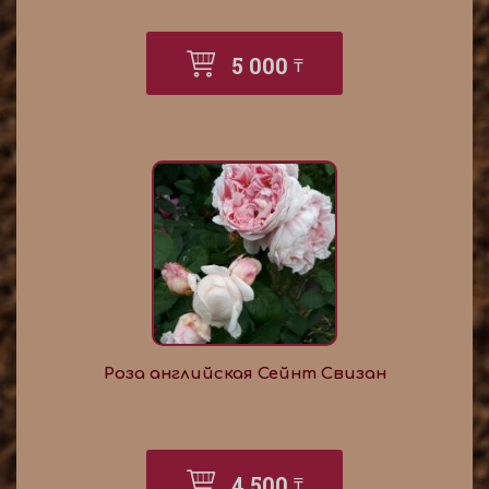
5 000
₸
Роза английская Сейнт Свизан
4 500
₸