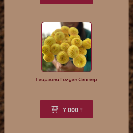
Георгина Голден Септер
7 000
₸